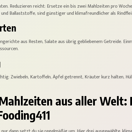
ten. Reduzieren reicht: Ersetze ein bis zwei Mahlzeiten pro Woche 
und Ballaststoffe, sind günstiger und klimafreundlicher als Rindflei
rten
engerichte aus Resten, Salate aus übrig gebliebenem Getreide. Ein
essourcen.
g
ichtig: Zwiebeln, Kartoffeln, Äpfel getrennt, Kräuter kurz halten, 
 Mahlzeiten aus aller Welt
Fooding411
nur dann setzt du sie regelmäßig um. Hier drei ausgewählte, klimaf