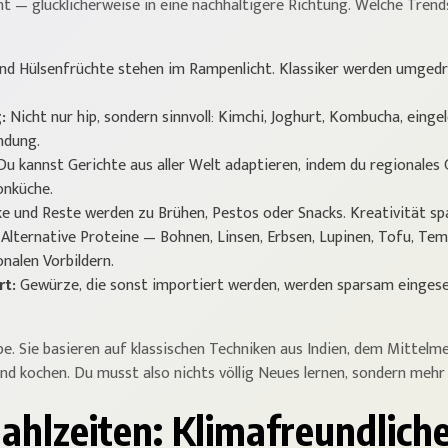
 — glücklicherweise in eine nachhaltigere Richtung. Welche Trends
 Hülsenfrüchte stehen im Rampenlicht. Klassiker werden umgedreht
:
Nicht nur hip, sondern sinnvoll: Kimchi, Joghurt, Kombucha, einge
ndung.
u kannst Gerichte aus aller Welt adaptieren, indem du regionales
onküche.
ke und Reste werden zu Brühen, Pestos oder Snacks. Kreativität sp
Alternative Proteine — Bohnen, Linsen, Erbsen, Lupinen, Tofu, Tem
nalen Vorbildern.
rt:
Gewürze, die sonst importiert werden, werden sparsam eingese
e. Sie basieren auf klassischen Techniken aus Indien, dem Mittel
end kochen. Du musst also nichts völlig Neues lernen, sondern meh
ahlzeiten: Klimafreundlich