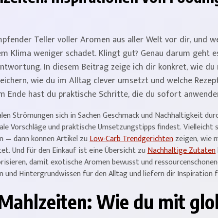
ampfender Teller voller Aromen aus aller Welt vor dir, und w
m Klima weniger schadet. Klingt gut? Genau darum geht es
ntwortung. In diesem Beitrag zeige ich dir konkret, wie du
ichern, wie du im Alltag clever umsetzt und welche Rezepte
 Ende hast du praktische Schritte, die du sofort anwende
alen Strömungen sich in Sachen Geschmack und Nachhaltigkeit durch
onale Vorschläge und praktische Umsetzungstipps findest. Vielleicht
en — dann können Artikel zu
Low-Carb Trendgerichten
zeigen, wie 
et. Und für den Einkauf ist eine Übersicht zu
Nachhaltige Zutaten
riorisieren, damit exotische Aromen bewusst und ressourcenschone
n und Hintergrundwissen für den Alltag und liefern dir Inspiration f
Mahlzeiten: Wie du mit gl