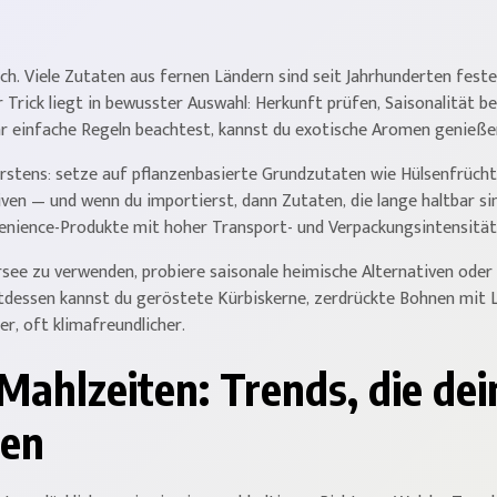
ch. Viele Zutaten aus fernen Ländern sind seit Jahrhunderten fest
Trick liegt in bewusster Auswahl: Herkunft prüfen, Saisonalität 
r einfache Regeln beachtest, kannst du exotische Aromen genießen
 Erstens: setze auf pflanzenbasierte Grundzutaten wie Hülsenfrüch
tiven — und wenn du importierst, dann Zutaten, die lange haltbar si
venience-Produkte mit hoher Transport- und Verpackungsintensität
ersee zu verwenden, probiere saisonale heimische Alternativen oder
attdessen kannst du geröstete Kürbiskerne, zerdrückte Bohnen mit
er, oft klimafreundlicher.
Mahlzeiten: Trends, die de
ren