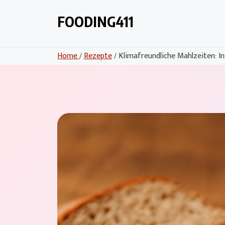
Skip
to
FOODING411
content
Home
/
Rezepte
/ Klimafreundliche Mahlzeiten: Ins