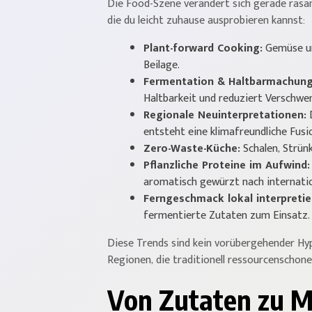
Die Food-Szene verändert sich gerade rasant
die du leicht zuhause ausprobieren kannst:
Plant-forward Cooking:
Gemüse und
Beilage.
Fermentation & Haltbarmachung
Haltbarkeit und reduziert Verschwe
Regionale Neuinterpretationen:
D
entsteht eine klimafreundliche Fusi
Zero-Waste-Küche:
Schalen, Strün
Pflanzliche Proteine im Aufwind:
aromatisch gewürzt nach internatio
Ferngeschmack lokal interpretie
fermentierte Zutaten zum Einsatz.
Diese Trends sind kein vorübergehender Hyp
Regionen, die traditionell ressourcenschon
Von Zutaten zu M