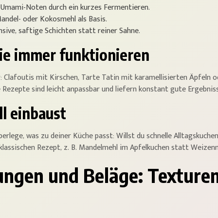
 Umami-Noten durch ein kurzes Fermentieren.
andel- oder Kokosmehl als Basis.
sive, saftige Schichten statt reiner Sahne.
ie immer funktionieren
: Clafoutis mit Kirschen, Tarte Tatin mit karamellisierten Äpfeln
 Rezepte sind leicht anpassbar und liefern konstant gute Ergebnis
l einbaust
Überlege, was zu deiner Küche passt: Willst du schnelle Alltagskuc
klassischen Rezept, z. B. Mandelmehl im Apfelkuchen statt Weize
lungen und Beläge: Texture