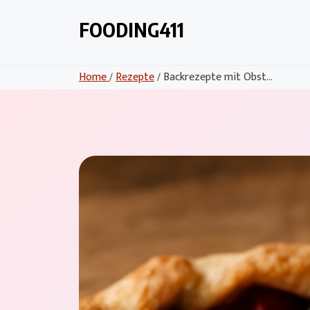
Skip
to
FOODING411
content
Home
/
Rezepte
/ Backrezepte mit Obst...