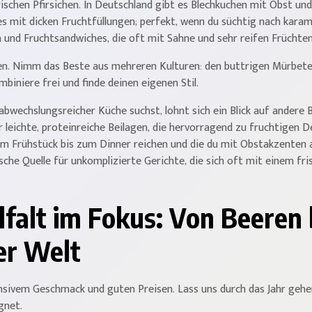
schen Pfirsichen. In Deutschland gibt es Blechkuchen mit Obst und 
s mit dicken Fruchtfüllungen; perfekt, wenn du süchtig nach karamel
n und Fruchtsandwiches, die oft mit Sahne und sehr reifen Früchten
en. Nimm das Beste aus mehreren Kulturen: den buttrigen Mürbetei
mbiniere frei und finde deinen eigenen Stil.
wechslungsreicher Küche suchst, lohnt sich ein Blick auf andere B
r leichte, proteinreiche Beilagen, die hervorragend zu fruchtigen 
vom Frühstück bis zum Dinner reichen und die du mit Obstakzenten
sche Quelle für unkomplizierte Gerichte, die sich oft mit einem fri
lfalt im Fokus: Von Beeren 
er Welt
tensivem Geschmack und guten Preisen. Lass uns durch das Jahr geh
gnet.